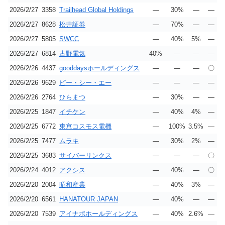
2026/2/27
3358
Trailhead Global Holdings
―
30%
―
―
2026/2/27
8628
松井証券
―
70%
―
―
2026/2/27
5805
SWCC
―
40%
5%
―
2026/2/27
6814
古野電気
40%
―
―
―
2026/2/26
4437
gooddaysホールディングス
―
―
―
〇
2026/2/26
9629
ピー・シー・エー
―
―
―
―
2026/2/26
2764
ひらまつ
―
30%
―
―
2026/2/25
1847
イチケン
―
40%
4%
―
2026/2/25
6772
東京コスモス電機
―
100%
3.5%
―
2026/2/25
7477
ムラキ
―
30%
2%
―
2026/2/25
3683
サイバーリンクス
―
―
―
〇
2026/2/24
4012
アクシス
―
40%
―
〇
2026/2/20
2004
昭和産業
―
40%
3%
―
2026/2/20
6561
HANATOUR JAPAN
―
40%
―
―
2026/2/20
7539
アイナボホールディングス
―
40%
2.6%
―