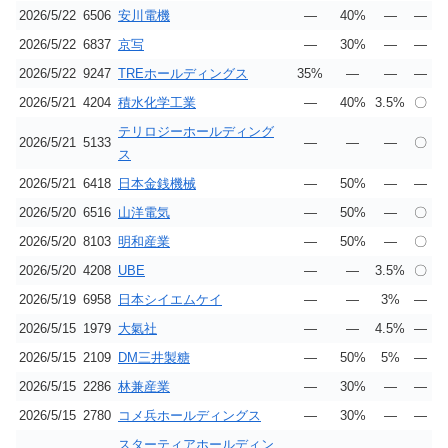
2026/5/22
6506
安川電機
―
40%
―
―
2026/5/22
6837
京写
―
30%
―
―
2026/5/22
9247
TREホールディングス
35%
―
―
―
2026/5/21
4204
積水化学工業
―
40%
3.5%
〇
テリロジーホールディング
2026/5/21
5133
―
―
―
〇
ス
2026/5/21
6418
日本金銭機械
―
50%
―
―
2026/5/20
6516
山洋電気
―
50%
―
〇
2026/5/20
8103
明和産業
―
50%
―
〇
2026/5/20
4208
UBE
―
―
3.5%
〇
2026/5/19
6958
日本シイエムケイ
―
―
3%
―
2026/5/15
1979
大氣社
―
―
4.5%
―
2026/5/15
2109
DM三井製糖
―
50%
5%
―
2026/5/15
2286
林兼産業
―
30%
―
―
2026/5/15
2780
コメ兵ホールディングス
―
30%
―
―
スターティアホールディン