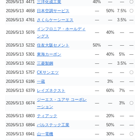
2026/5/13
4471
三洋化成工業
40%
―
―
〇
2026/5/13
4658
日本空調サービス
―
50%
7.5%
〇
2026/5/13
4761
さくらケーシーエス
―
―
3.5%
―
インフロニア・ホールディ
2026/5/13
5076
―
40%
―
―
ングス
2026/5/13
5232
住友大阪セメント
50%
―
―
―
2026/5/13
5301
東海カーボン
―
40%
5%
―
2026/5/13
5632
三菱製鋼
―
―
3.5%
―
2026/5/13
5757
CKサンエツ
―
―
―
〇
2026/5/13
6186
一蔵
―
3%
―
―
2026/5/13
6379
レイズネクスト
―
60%
7%
―
ジーエス・ユアサ コーポレ
2026/5/13
6674
―
―
3%
〇
ーション
2026/5/13
6803
ティアック
―
20%
―
―
2026/5/13
6894
パルステック工業
―
50%
―
―
2026/5/13
6941
山一電機
―
30%
―
〇