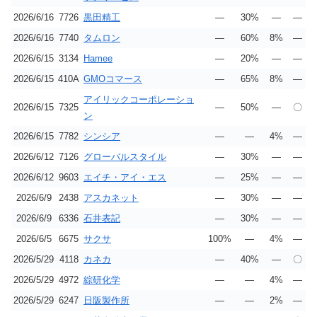
2026/6/16
7726
黒田精工
―
30%
―
―
2026/6/16
7740
タムロン
―
60%
8%
―
2026/6/15
3134
Hamee
―
20%
―
―
2026/6/15
410A
GMOコマース
―
65%
8%
―
アイリックコーポレーショ
2026/6/15
7325
―
50%
―
〇
ン
2026/6/15
7782
シンシア
―
―
4%
―
2026/6/12
7126
グローバルスタイル
―
30%
―
―
2026/6/12
9603
エイチ・アイ・エス
―
25%
―
―
2026/6/9
2438
アスカネット
―
30%
―
―
2026/6/9
6336
石井表記
―
30%
―
―
2026/6/5
6675
サクサ
100%
―
4%
―
2026/5/29
4118
カネカ
―
40%
―
〇
2026/5/29
4972
綜研化学
―
―
4%
―
2026/5/29
6247
日阪製作所
―
―
2%
―