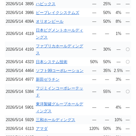
2026/5/14
3895
ハビックス
―
25%
―
―
2026/5/14
3986
ビーブレイクシステムズ
―
50%
4%
―
2026/5/14
409A
オリオンビール
―
50%
8%
―
日本ピグメントホールディ
2026/5/14
4119
―
―
1%
―
ングス
ファブリカホールディング
2026/5/14
4193
―
30%
―
〇
ス
2026/5/14
4323
日本システム技術
50%
50%
―
〇
2026/5/14
4464
ソフト99コーポレーション
―
35%
2.5%
―
2026/5/14
4977
新田ゼラチン
―
―
3%
―
フジミインコーポレーテッ
2026/5/14
5384
―
55%
―
〇
ド
東洋製罐グループホールデ
2026/5/14
5901
―
―
4%
―
ィングス
2026/5/14
5929
三和ホールディングス
―
―
10%
―
2026/5/14
6113
アマダ
120%
50%
3%
―