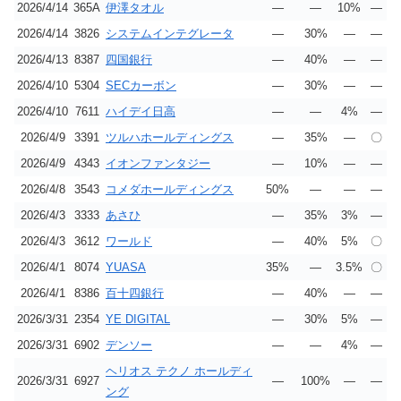
2026/4/14
365A
伊澤タオル
―
―
10%
―
2026/4/14
3826
システムインテグレータ
―
30%
―
―
2026/4/13
8387
四国銀行
―
40%
―
―
2026/4/10
5304
SECカーボン
―
30%
―
―
2026/4/10
7611
ハイデイ日高
―
―
4%
―
2026/4/9
3391
ツルハホールディングス
―
35%
―
〇
2026/4/9
4343
イオンファンタジー
―
10%
―
―
2026/4/8
3543
コメダホールディングス
50%
―
―
―
2026/4/3
3333
あさひ
―
35%
3%
―
2026/4/3
3612
ワールド
―
40%
5%
〇
2026/4/1
8074
YUASA
35%
―
3.5%
〇
2026/4/1
8386
百十四銀行
―
40%
―
―
2026/3/31
2354
YE DIGITAL
―
30%
5%
―
2026/3/31
6902
デンソー
―
―
4%
―
ヘリオス テクノ ホールディ
2026/3/31
6927
―
100%
―
―
ング