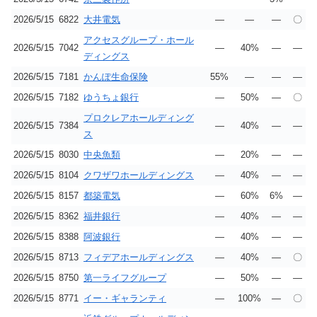
2026/5/15
6822
大井電気
―
―
―
〇
アクセスグループ・ホール
2026/5/15
7042
―
40%
―
―
ディングス
2026/5/15
7181
かんぽ生命保険
55%
―
―
―
2026/5/15
7182
ゆうちょ銀行
―
50%
―
〇
プロクレアホールディング
2026/5/15
7384
―
40%
―
―
ス
2026/5/15
8030
中央魚類
―
20%
―
―
2026/5/15
8104
クワザワホールディングス
―
40%
―
―
2026/5/15
8157
都築電気
―
60%
6%
―
2026/5/15
8362
福井銀行
―
40%
―
―
2026/5/15
8388
阿波銀行
―
40%
―
―
2026/5/15
8713
フィデアホールディングス
―
40%
―
〇
2026/5/15
8750
第一ライフグループ
―
50%
―
―
2026/5/15
8771
イー・ギャランティ
―
100%
―
〇