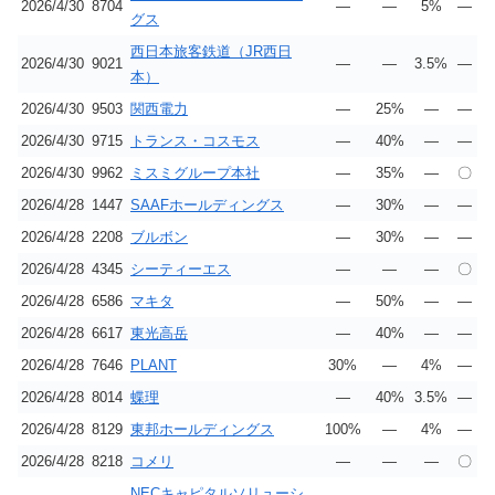
2026/4/30
8704
―
―
5%
―
グス
西日本旅客鉄道（JR西日
2026/4/30
9021
―
―
3.5%
―
本）
2026/4/30
9503
関西電力
―
25%
―
―
2026/4/30
9715
トランス・コスモス
―
40%
―
―
2026/4/30
9962
ミスミグループ本社
―
35%
―
〇
2026/4/28
1447
SAAFホールディングス
―
30%
―
―
2026/4/28
2208
ブルボン
―
30%
―
―
2026/4/28
4345
シーティーエス
―
―
―
〇
2026/4/28
6586
マキタ
―
50%
―
―
2026/4/28
6617
東光高岳
―
40%
―
―
2026/4/28
7646
PLANT
30%
―
4%
―
2026/4/28
8014
蝶理
―
40%
3.5%
―
2026/4/28
8129
東邦ホールディングス
100%
―
4%
―
2026/4/28
8218
コメリ
―
―
―
〇
NECキャピタルソリューシ