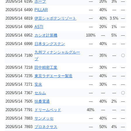
2026/5/14
6195
ホープ
―
20%
3%
―
2026/5/14
6490
PILLAR
―
40%
―
―
2026/5/14
6819
伊豆シャボテンリゾート
―
40%
3.5%
―
2026/5/14
6899
ASTI
―
20%
1%
―
2026/5/14
6952
カシオ計算機
100%
―
5%
―
2026/5/14
6998
日本タングステン
―
40%
―
―
九州フィナンシャルグルー
2026/5/14
7180
―
35%
―
〇
プ
2026/5/14
7218
田中精密工業
―
30%
―
―
2026/5/14
7235
東京ラヂエーター製造
―
40%
―
―
2026/5/14
7271
安永
―
30%
―
―
2026/5/14
7367
セルム
―
―
―
〇
2026/5/14
7505
扶桑電通
―
40%
2%
―
2026/5/14
7791
ドリームベッド
40%
―
―
―
2026/5/14
7883
サンメッセ
―
40%
―
―
2026/5/14
7893
プロネクサス
―
50%
4%
―