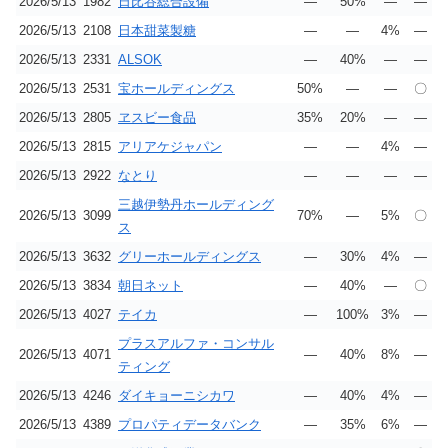
2026/5/13
1982
日比谷総合設備
―
50%
―
―
2026/5/13
2108
日本甜菜製糖
―
―
4%
―
2026/5/13
2331
ALSOK
―
40%
―
―
2026/5/13
2531
宝ホールディングス
50%
―
―
〇
2026/5/13
2805
ヱスビー食品
35%
20%
―
―
2026/5/13
2815
アリアケジャパン
―
―
4%
―
2026/5/13
2922
なとり
―
―
―
―
三越伊勢丹ホールディング
2026/5/13
3099
70%
―
5%
〇
ス
2026/5/13
3632
グリーホールディングス
―
30%
4%
―
2026/5/13
3834
朝日ネット
―
40%
―
〇
2026/5/13
4027
テイカ
―
100%
3%
―
プラスアルファ・コンサル
2026/5/13
4071
―
40%
8%
―
ティング
2026/5/13
4246
ダイキョーニシカワ
―
40%
4%
―
2026/5/13
4389
プロパティデータバンク
―
35%
6%
―