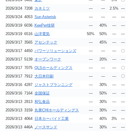
2026/3/24
7208
カネミツ
―
―
2.5%
―
2026/3/24
4053
Sun Asterisk
―
―
―
―
2026/3/19
6036
KeePer技研
―
40%
―
―
2026/3/19
6516
山洋電気
50%
50%
―
―
2026/3/17
3565
アセンテック
―
45%
―
―
2026/3/17
4450
パワーソリューションズ
―
―
―
〇
2026/3/17
5139
オープンワーク
―
20%
―
―
2026/3/17
7075
QLSホールディングス
―
―
―
〇
2026/3/17
7912
大日本印刷
―
―
―
〇
2026/3/16
4287
ジャストプランニング
―
30%
―
―
2026/3/16
7164
全国保証
―
50%
―
―
2026/3/13
2813
和弘食品
―
30%
―
―
2026/3/13
3159
丸善CHIホールディングス
―
30%
―
―
2026/3/13
4064
日本カーバイド工業
―
40%
3%
―
2026/3/13
446A
ノースサンド
―
30%
―
―