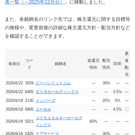
表一覧（～2025年12月分）
」に移動しました。
また、各銘柄名のリンク先では、株主還元に関する目標等
の推移や、変更前後の詳細な株主還元方針・配当方針など
を確認することができます。
累
コー
総還元
配当
進
発表日
銘柄名
DOE
ド
性向
性向
配
当
2026/6/22
3559
ピーバンドットコム
―
30%
―
―
2026/6/22
6455
モリタホールディングス
―
―
3.5%
―
2026/6/19
2130
メンバーズ
―
25%
5%
―
2026/6/19
6905
コーセル
―
―
4.5%
〇
コスモエネルギーホールデ
2026/6/18
5021
60%
―
―
―
ィングス
2026/6/16
2425
ケアサービス
―
30%
―
―