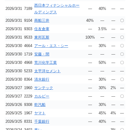
西日本フィナンシャルホー
2026/3/31
7189
―
40%
―
―
ルディングス
2026/3/31
9104
商船三井
40%
―
―
〇
2026/3/31
9303
住友倉庫
―
3.5%
―
―
2026/3/31
9533
東邦瓦斯
100%
―
―
〇
2026/3/30
4664
アール・エス・シー
―
30%
―
〇
2026/3/30
1719
安藤・間
―
―
―
〇
2026/3/30
4968
荒川化学工業
―
50%
―
〇
2026/3/30
5233
太平洋セメント
―
―
―
―
2026/3/30
8364
清水銀行
―
30%
―
〇
2026/3/27
1960
サンテック
―
30%
2%
―
2026/3/27
2229
カルビー
―
―
―
〇
2026/3/26
9308
乾汽船
―
30%
―
―
2026/3/25
1967
ヤマト
―
45%
4%
―
2026/3/25
8331
千葉銀行
―
40%
―
―
2026/3/24
3402
東レ
―
―
3%
〇