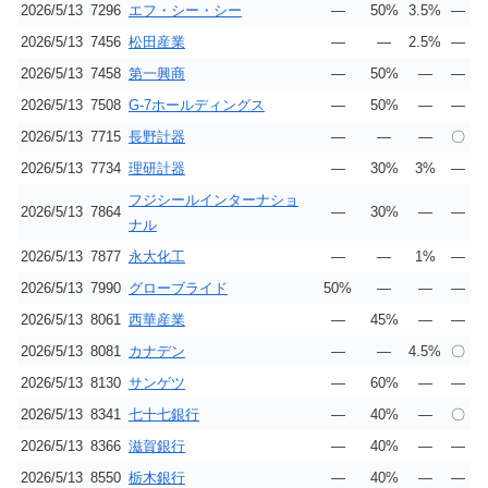
2026/5/13
7296
エフ・シー・シー
―
50%
3.5%
―
2026/5/13
7456
松田産業
―
―
2.5%
―
2026/5/13
7458
第一興商
―
50%
―
―
2026/5/13
7508
G‐7ホールディングス
―
50%
―
―
2026/5/13
7715
長野計器
―
―
―
〇
2026/5/13
7734
理研計器
―
30%
3%
―
フジシールインターナショ
2026/5/13
7864
―
30%
―
―
ナル
2026/5/13
7877
永大化工
―
―
1%
―
2026/5/13
7990
グローブライド
50%
―
―
―
2026/5/13
8061
西華産業
―
45%
―
―
2026/5/13
8081
カナデン
―
―
4.5%
〇
2026/5/13
8130
サンゲツ
―
60%
―
―
2026/5/13
8341
七十七銀行
―
40%
―
〇
2026/5/13
8366
滋賀銀行
―
40%
―
―
2026/5/13
8550
栃木銀行
―
40%
―
―