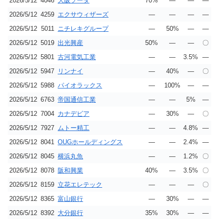
2026/5/12
4046
大阪ソーダ
70%
―
―
―
2026/5/12
4259
エクサウィザーズ
―
―
―
―
2026/5/12
5011
ニチレキグループ
―
50%
―
―
2026/5/12
5019
出光興産
50%
―
―
〇
2026/5/12
5801
古河電気工業
―
―
3.5%
―
2026/5/12
5947
リンナイ
―
40%
―
〇
2026/5/12
5988
パイオラックス
―
100%
―
―
2026/5/12
6763
帝国通信工業
―
―
5%
―
2026/5/12
7004
カナデビア
―
30%
―
〇
2026/5/12
7927
ムトー精工
―
―
4.8%
―
2026/5/12
8041
OUGホールディングス
―
―
2.4%
―
2026/5/12
8045
横浜丸魚
―
―
1.2%
〇
2026/5/12
8078
阪和興業
40%
―
3.5%
〇
2026/5/12
8159
立花エレテック
―
―
―
〇
2026/5/12
8365
富山銀行
―
30%
―
―
2026/5/12
8392
大分銀行
35%
30%
―
―