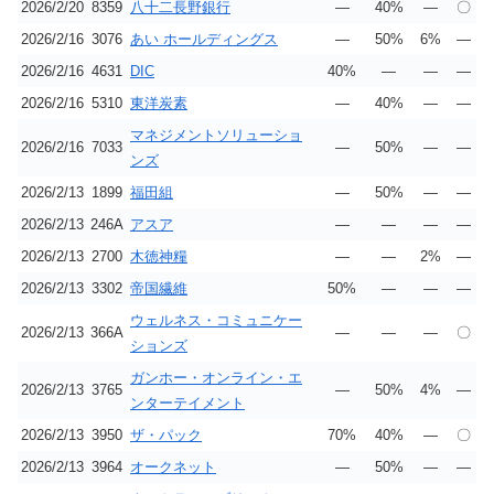
2026/2/20
8359
八十二長野銀行
―
40%
―
〇
2026/2/16
3076
あい ホールディングス
―
50%
6%
―
2026/2/16
4631
DIC
40%
―
―
―
2026/2/16
5310
東洋炭素
―
40%
―
―
マネジメントソリューショ
2026/2/16
7033
―
50%
―
―
ンズ
2026/2/13
1899
福田組
―
50%
―
―
2026/2/13
246A
アスア
―
―
―
―
2026/2/13
2700
木徳神糧
―
―
2%
―
2026/2/13
3302
帝国繊維
50%
―
―
―
ウェルネス・コミュニケー
2026/2/13
366A
―
―
―
〇
ションズ
ガンホー・オンライン・エ
2026/2/13
3765
―
50%
4%
―
ンターテイメント
2026/2/13
3950
ザ・パック
70%
40%
―
〇
2026/2/13
3964
オークネット
―
50%
―
―