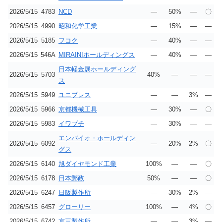
2026/5/15
4783
NCD
―
50%
―
〇
2026/5/15
4990
昭和化学工業
―
15%
―
―
2026/5/15
5185
フコク
―
40%
―
―
2026/5/15
546A
MIRAINIホールディングス
―
40%
―
―
日本軽金属ホールディング
2026/5/15
5703
40%
―
―
―
ス
2026/5/15
5949
ユニプレス
―
―
3%
―
2026/5/15
5966
京都機械工具
―
30%
―
〇
2026/5/15
5983
イワブチ
―
30%
―
―
エンバイオ・ホールディン
2026/5/15
6092
―
20%
2%
〇
グス
2026/5/15
6140
旭ダイヤモンド工業
100%
―
―
〇
2026/5/15
6178
日本郵政
50%
―
―
〇
2026/5/15
6247
日阪製作所
―
30%
2%
―
2026/5/15
6457
グローリー
100%
―
4%
〇
2026/5/15
6742
京三製作所
―
―
3%
―