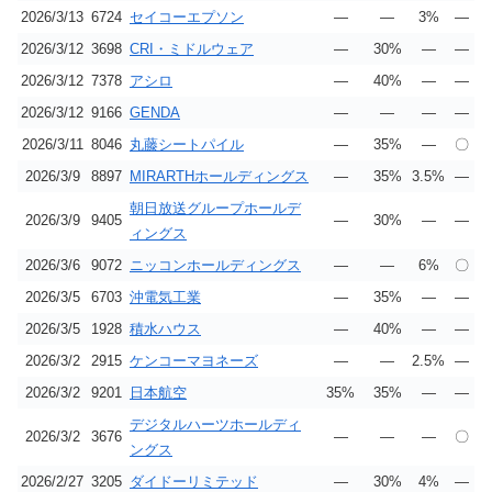
2026/3/13
6724
セイコーエプソン
―
―
3%
―
2026/3/12
3698
CRI・ミドルウェア
―
30%
―
―
2026/3/12
7378
アシロ
―
40%
―
―
2026/3/12
9166
GENDA
―
―
―
―
2026/3/11
8046
丸藤シートパイル
―
35%
―
〇
2026/3/9
8897
MIRARTHホールディングス
―
35%
3.5%
―
朝日放送グループホールデ
2026/3/9
9405
―
30%
―
―
ィングス
2026/3/6
9072
ニッコンホールディングス
―
―
6%
〇
2026/3/5
6703
沖電気工業
―
35%
―
―
2026/3/5
1928
積水ハウス
―
40%
―
―
2026/3/2
2915
ケンコーマヨネーズ
―
―
2.5%
―
2026/3/2
9201
日本航空
35%
35%
―
―
デジタルハーツホールディ
2026/3/2
3676
―
―
―
〇
ングス
2026/2/27
3205
ダイドーリミテッド
―
30%
4%
―