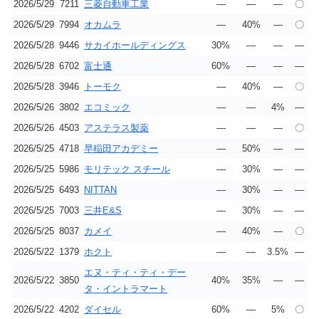
2026/5/29
7211
三菱自動車工業
―
―
―
〇
2026/5/29
7994
オカムラ
―
40%
―
〇
2026/5/28
9446
サカイホールディングス
30%
―
―
―
2026/5/28
6702
富士通
60%
―
―
―
2026/5/28
3946
トーモク
―
40%
―
〇
2026/5/26
3802
エコミック
―
―
4%
―
2026/5/26
4503
アステラス製薬
―
―
―
〇
2026/5/25
4718
早稲田アカデミー
―
50%
―
―
2026/5/25
5986
モリテック スチール
―
30%
―
―
2026/5/25
6493
NITTAN
―
30%
―
―
2026/5/25
7003
三井E&S
―
30%
―
―
2026/5/25
8037
カメイ
―
40%
―
〇
2026/5/22
1379
ホクト
―
―
3.5%
―
エヌ・ティ・ティ・デー
2026/5/22
3850
40%
35%
―
―
タ・イントラマート
2026/5/22
4202
ダイセル
60%
―
5%
〇