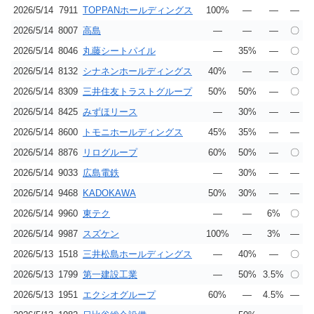
2026/5/14
7911
TOPPANホールディングス
100%
―
―
―
2026/5/14
8007
高島
―
―
―
〇
2026/5/14
8046
丸藤シートパイル
―
35%
―
〇
2026/5/14
8132
シナネンホールディングス
40%
―
―
〇
2026/5/14
8309
三井住友トラストグループ
50%
50%
―
〇
2026/5/14
8425
みずほリース
―
30%
―
―
2026/5/14
8600
トモニホールディングス
45%
35%
―
―
2026/5/14
8876
リログループ
60%
50%
―
〇
2026/5/14
9033
広島電鉄
―
30%
―
―
2026/5/14
9468
KADOKAWA
50%
30%
―
―
2026/5/14
9960
東テク
―
―
6%
〇
2026/5/14
9987
スズケン
100%
―
3%
―
2026/5/13
1518
三井松島ホールディングス
―
40%
―
〇
2026/5/13
1799
第一建設工業
―
50%
3.5%
〇
2026/5/13
1951
エクシオグループ
60%
―
4.5%
―