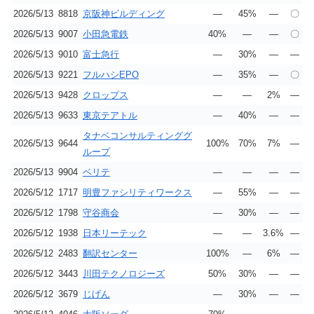
2026/5/13
8818
京阪神ビルディング
―
45%
―
〇
2026/5/13
9007
小田急電鉄
40%
―
―
〇
2026/5/13
9010
富士急行
―
30%
―
―
2026/5/13
9221
フルハシEPO
―
35%
―
〇
2026/5/13
9428
クロップス
―
―
2%
―
2026/5/13
9633
東京テアトル
―
40%
―
―
タナベコンサルティンググ
2026/5/13
9644
100%
70%
7%
―
ループ
2026/5/13
9904
ベリテ
―
―
―
―
2026/5/12
1717
明豊ファシリティワークス
―
55%
―
―
2026/5/12
1798
守谷商会
―
30%
―
―
2026/5/12
1938
日本リーテック
―
―
3.6%
―
2026/5/12
2483
翻訳センター
100%
―
6%
―
2026/5/12
3443
川田テクノロジーズ
50%
30%
―
―
2026/5/12
3679
じげん
―
30%
―
―