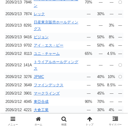
2026/2/13
7846
70%
―
―
〇
ン
2026/2/13
7874
レック
―
30%
―
―
日産東京販売ホールディン
2026/2/13
8291
―
―
3%
―
グス
2026/2/13
9416
ビジョン
―
50%
8%
―
2026/2/13
9702
アイ・エス・ビー
―
50%
4%
―
2026/2/12
8113
ユニ・チャーム
65%
―
4.5%
―
トライアルホールディング
2026/2/12
141A
―
―
―
〇
ス
2026/2/12
3276
JPMC
―
40%
10%
〇
2026/2/12
3649
ファインデックス
―
50%
8.5%
―
2026/2/12
3901
マークラインズ
―
45%
―
―
2026/2/12
4045
東亞合成
90%
70%
―
―
2026/2/12
4221
大倉工業
―
30%
4%
―
2026/2/12
4743
アイティフォー
70%
50%
―
〇
メニュー
ホーム
検索
トップ
サイドバー
2026/2/12
4811
ドリーム・アーツ
―
30%
―
〇