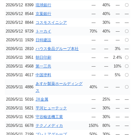
2026/5/12
8399
琉球銀行
―
40%
―
〇
2026/5/12
8544
京葉銀行
―
40%
―
―
2026/5/12
8844
コスモスイニシア
―
30%
―
―
2026/5/12
9729
トーカイ
70%
40%
―
〇
2026/5/11
1929
日特建設
―
―
―
〇
2026/5/11
2810
ハウス食品グループ本社
―
―
3%
―
2026/5/11
3951
朝日印刷
―
―
2.4%
〇
2026/5/11
4568
第一三共
―
―
10%
〇
2026/5/11
4617
中国塗料
―
―
5%
〇
あすか製薬ホールディング
2026/5/11
4886
40%
―
―
〇
ス
2026/5/11
5016
JX金属
―
25%
―
―
2026/5/11
5821
平河ヒューテック
―
30%
―
―
2026/5/11
6226
守谷輸送機工業
―
30%
―
―
2026/5/11
6678
テクノメディカ
150%
80%
―
―
2026/5/11
7199
プレミアグループ
50%
30%
―
―