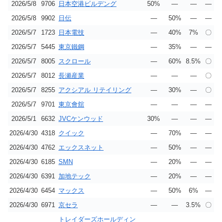
2026/5/8
9706
日本空港ビルデング
50%
―
―
―
2026/5/8
9902
日伝
―
50%
―
―
2026/5/7
1723
日本電技
―
40%
7%
〇
2026/5/7
5445
東京鐵鋼
―
35%
―
―
2026/5/7
8005
スクロール
―
60%
8.5%
〇
2026/5/7
8012
長瀬産業
―
―
―
〇
2026/5/7
8255
アクシアル リテイリング
―
30%
―
〇
2026/5/7
9701
東京會舘
―
―
―
―
2026/5/1
6632
JVCケンウッド
30%
―
―
―
2026/4/30
4318
クイック
―
70%
―
―
2026/4/30
4762
エックスネット
―
50%
―
―
2026/4/30
6185
SMN
―
20%
―
―
2026/4/30
6391
加地テック
―
20%
―
―
2026/4/30
6454
マックス
―
50%
6%
―
2026/4/30
6971
京セラ
―
―
3.5%
〇
トレイダーズホールディン