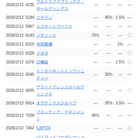
ウルトラファブリックス・
2026/2/13
4235
―
―
―
―
ホールディングス
2026/2/13
5184
ニチリン
―
45%
2.5%
―
2026/2/13
5867
エスネットワークス
―
―
―
―
2026/2/13
6143
ソディック
70%
―
―
〇
2026/2/13
6310
井関農機
―
―
2%
―
2026/2/13
6326
クボタ
―
―
―
〇
2026/2/13
6376
日機装
―
―
2.5%
〇
インターネットインフィニ
2026/2/13
6545
―
30%
―
―
ティー
アライドテレシスホールデ
2026/2/13
6835
―
―
―
〇
ィングス
2026/2/13
6914
オプテックスグループ
―
35%
3.5%
―
フロンティア・マネジメン
2026/2/13
7038
40%
―
―
―
ト
2026/2/13
7462
CAPITA
―
―
―
〇
パイロットコーポレーショ