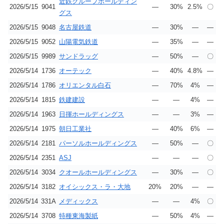
近鉄グループホールディン
2026/5/15
9041
―
30%
2.5%
〇
グス
2026/5/15
9048
名古屋鉄道
―
30%
―
―
2026/5/15
9052
山陽電気鉄道
―
35%
―
―
2026/5/15
9989
サンドラッグ
―
50%
―
〇
2026/5/14
1736
オーテック
―
40%
4.8%
―
2026/5/14
1786
オリエンタル白石
―
70%
4%
―
2026/5/14
1815
鉄建建設
―
―
4%
―
2026/5/14
1963
日揮ホールディングス
―
―
3%
―
2026/5/14
1975
朝日工業社
―
40%
6%
―
2026/5/14
2181
パーソルホールディングス
―
50%
―
〇
2026/5/14
2351
ASJ
―
―
―
〇
2026/5/14
3034
クオールホールディングス
―
30%
―
〇
2026/5/14
3182
オイシックス・ラ・大地
20%
20%
―
―
2026/5/14
331A
メディックス
―
―
4%
〇
2026/5/14
3708
特種東海製紙
―
50%
4%
―