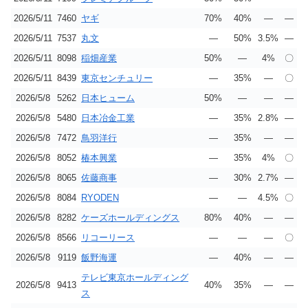
2026/5/11
7460
ヤギ
70%
40%
―
―
2026/5/11
7537
丸文
―
50%
3.5%
―
2026/5/11
8098
稲畑産業
50%
―
4%
〇
2026/5/11
8439
東京センチュリー
―
35%
―
〇
2026/5/8
5262
日本ヒューム
50%
―
―
―
2026/5/8
5480
日本冶金工業
―
35%
2.8%
―
2026/5/8
7472
鳥羽洋行
―
35%
―
―
2026/5/8
8052
椿本興業
―
35%
4%
〇
2026/5/8
8065
佐藤商事
―
30%
2.7%
―
2026/5/8
8084
RYODEN
―
―
4.5%
〇
2026/5/8
8282
ケーズホールディングス
80%
40%
―
―
2026/5/8
8566
リコーリース
―
―
―
〇
2026/5/8
9119
飯野海運
―
40%
―
―
テレビ東京ホールディング
2026/5/8
9413
40%
35%
―
―
ス