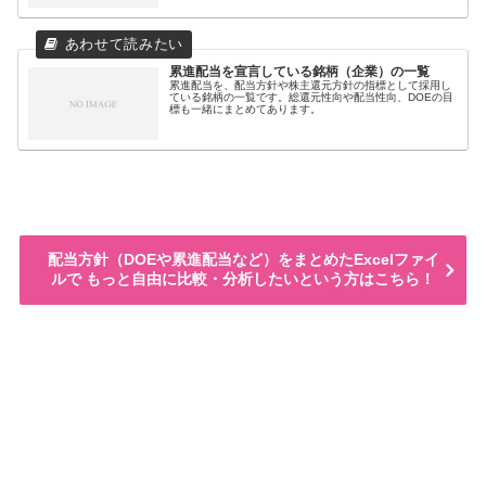
累進配当を宣言している銘柄（企業）の一覧
累進配当を、配当方針や株主還元方針の指標として採用し
ている銘柄の一覧です。総還元性向や配当性向、DOEの目
標も一緒にまとめてあります。
配当方針（DOEや累進配当など）をまとめたExcelファイ
ルで もっと自由に比較・分析したいという方はこちら！