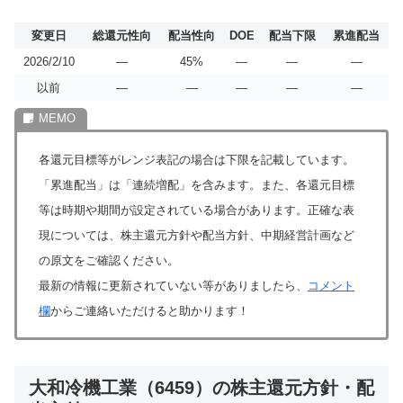
変更日
総還元性向
配当性向
DOE
配当下限
累進配当
2026/2/10
―
45%
―
―
―
以前
―
―
―
―
―
各還元目標等がレンジ表記の場合は下限を記載しています。
「累進配当」は「連続増配」を含みます。また、各還元目標
等は時期や期間が設定されている場合があります。正確な表
現については、株主還元方針や配当方針、中期経営計画など
の原文をご確認ください。
最新の情報に更新されていない等がありましたら、
コメント
欄
からご連絡いただけると助かります！
大和冷機工業（6459）の株主還元方針・配