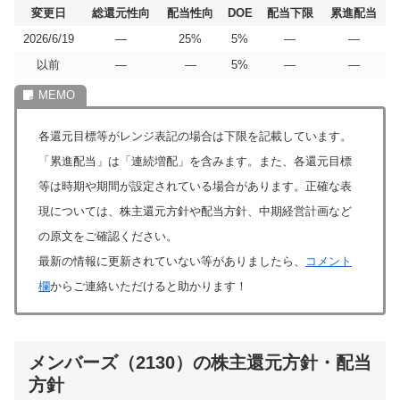
変更日
総還元性向
配当性向
DOE
配当下限
累進配当
2026/6/19
―
25%
5%
―
―
以前
―
―
5%
―
―
各還元目標等がレンジ表記の場合は下限を記載しています。
「累進配当」は「連続増配」を含みます。また、各還元目標
等は時期や期間が設定されている場合があります。正確な表
現については、株主還元方針や配当方針、中期経営計画など
の原文をご確認ください。
最新の情報に更新されていない等がありましたら、
コメント
欄
からご連絡いただけると助かります！
メンバーズ（2130）の株主還元方針・配当
方針