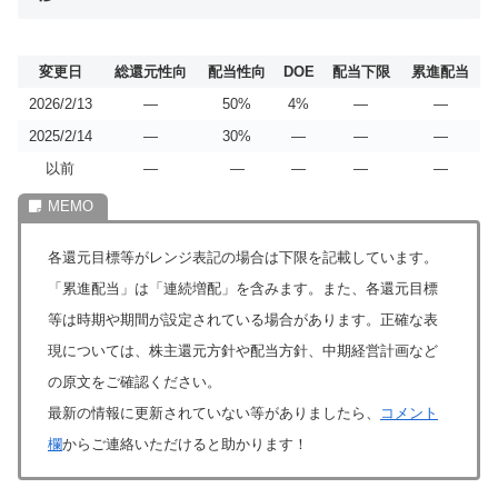
変更日
総還元性向
配当性向
DOE
配当下限
累進配当
2026/2/13
―
50%
4%
―
―
2025/2/14
―
30%
―
―
―
以前
―
―
―
―
―
各還元目標等がレンジ表記の場合は下限を記載しています。
「累進配当」は「連続増配」を含みます。また、各還元目標
等は時期や期間が設定されている場合があります。正確な表
現については、株主還元方針や配当方針、中期経営計画など
の原文をご確認ください。
最新の情報に更新されていない等がありましたら、
コメント
欄
からご連絡いただけると助かります！