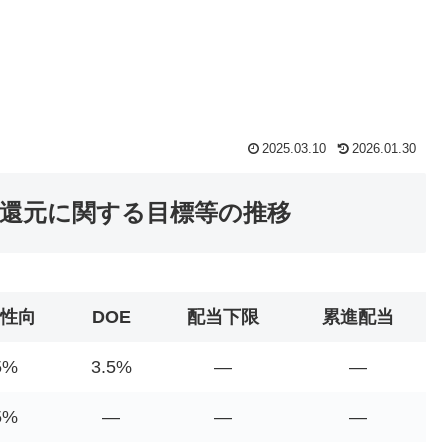
2025.03.10
2026.01.30
主還元に関する目標等の推移
性向
DOE
配当下限
累進配当
5%
3.5%
―
―
5%
―
―
―