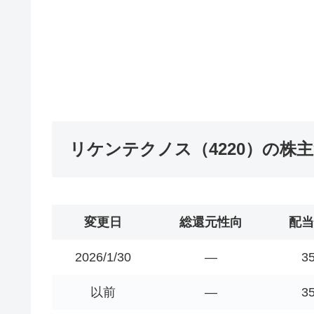
リケンテクノス（4220）の株
変更日
総還元性向
配当
2026/1/30
―
3
以前
―
3