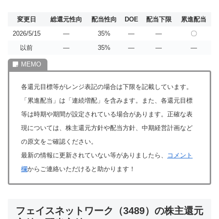
変更日
総還元性向
配当性向
DOE
配当下限
累進配当
2026/5/15
―
35%
―
―
〇
以前
―
35%
―
―
―
各還元目標等がレンジ表記の場合は下限を記載しています。
「累進配当」は「連続増配」を含みます。また、各還元目標
等は時期や期間が設定されている場合があります。正確な表
現については、株主還元方針や配当方針、中期経営計画など
の原文をご確認ください。
最新の情報に更新されていない等がありましたら、
コメント
欄
からご連絡いただけると助かります！
フェイスネットワーク（3489）の株主還元