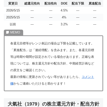
変更日
総還元性向
配当性向
DOE
配当下限
累進配当
2026/5/15
―
―
4.5%
―
―
2025/5/15
―
―
4%
―
―
以前
―
―
3.2%
―
―
各還元目標等がレンジ表記の場合は下限を記載しています。
「累進配当」は「連続増配」を含みます。また、各還元目標
等は時期や期間が設定されている場合があります。正確な表
現については、株主還元方針や配当方針、中期経営計画など
の原文をご確認ください。
最新の情報に更新されていない等がありましたら、
コメント
欄
からご連絡いただけると助かります！
大氣社（1979）の株主還元方針・配当方針