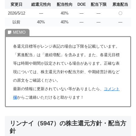
変更日
総還元性向
配当性向
DOE
配当下限
累進配当
2026/5/12
―
40%
―
―
〇
以前
40%
40%
―
―
―
各還元目標等がレンジ表記の場合は下限を記載しています。
「累進配当」は「連続増配」を含みます。また、各還元目標
等は時期や期間が設定されている場合があります。正確な表
現については、株主還元方針や配当方針、中期経営計画など
の原文をご確認ください。
最新の情報に更新されていない等がありましたら、
コメント
欄
からご連絡いただけると助かります！
リンナイ（5947）の株主還元方針・配当方
針