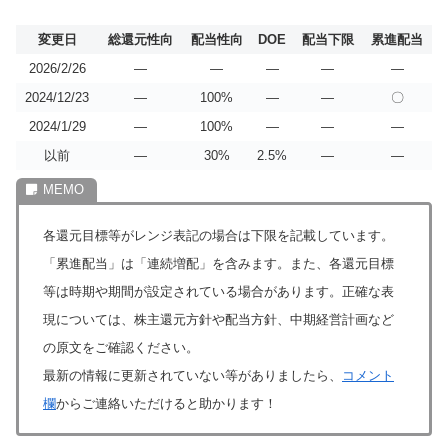
変更日
総還元性向
配当性向
DOE
配当下限
累進配当
2026/2/26
―
―
―
―
―
2024/12/23
―
100%
―
―
〇
2024/1/29
―
100%
―
―
―
以前
―
30%
2.5%
―
―
各還元目標等がレンジ表記の場合は下限を記載しています。
「累進配当」は「連続増配」を含みます。また、各還元目標
等は時期や期間が設定されている場合があります。正確な表
現については、株主還元方針や配当方針、中期経営計画など
の原文をご確認ください。
最新の情報に更新されていない等がありましたら、
コメント
欄
からご連絡いただけると助かります！