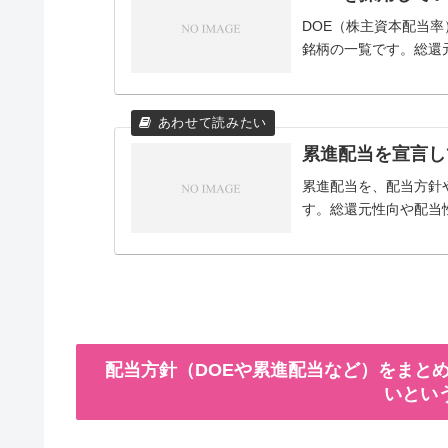
DOE（株主資本配当
銘柄の一覧です。総還
累進配当を宣言し
累進配当を、配当方針
す。総還元性向や配当
配当方針（DOEや累進配当など）をまとめ
いとい