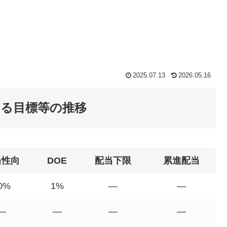
2025.07.13
2026.05.16
関する目標等の推移
当性向
DOE
配当下限
累進配当
0%
1%
―
―
―
―
―
―