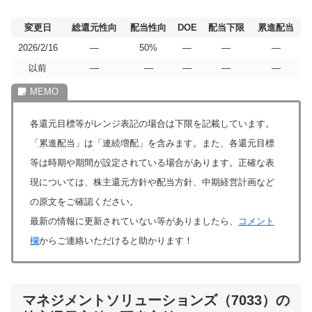
変更日
総還元性向
配当性向
DOE
配当下限
累進配当
2026/2/16
―
50%
―
―
―
以前
―
―
―
―
―
各還元目標等がレンジ表記の場合は下限を記載しています。
「累進配当」は「連続増配」を含みます。また、各還元目標
等は時期や期間が設定されている場合があります。正確な表
現については、株主還元方針や配当方針、中期経営計画など
の原文をご確認ください。
最新の情報に更新されていない等がありましたら、
コメント
欄
からご連絡いただけると助かります！
マネジメントソリューションズ（7033）の