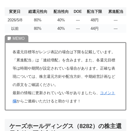
変更日
総還元性向
配当性向
DOE
配当下限
累進配当
2026/5/8
80%
40%
―
48円
―
以前
80%
40%
―
44円
―
各還元目標等がレンジ表記の場合は下限を記載しています。
「累進配当」は「連続増配」を含みます。また、各還元目標
等は時期や期間が設定されている場合があります。正確な表
現については、株主還元方針や配当方針、中期経営計画など
の原文をご確認ください。
最新の情報に更新されていない等がありましたら、
コメント
欄
からご連絡いただけると助かります！
ケーズホールディングス（8282）の株主還