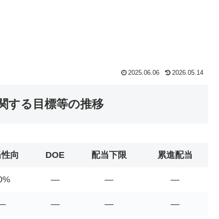
2025.06.06
2026.05.14
に関する目標等の推移
当性向
DOE
配当下限
累進配当
0%
―
―
―
―
―
―
―