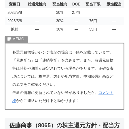
変更日
総還元性向
配当性向
DOE
配当下限
累進配当
2026/5/8
―
30%
2.7%
―
―
2025/5/8
―
30%
―
76円
―
以前
―
30%
―
55円
―
各還元目標等がレンジ表記の場合は下限を記載しています。
「累進配当」は「連続増配」を含みます。また、各還元目標
等は時期や期間が設定されている場合があります。正確な表
現については、株主還元方針や配当方針、中期経営計画など
の原文をご確認ください。
最新の情報に更新されていない等がありましたら、
コメント
欄
からご連絡いただけると助かります！
佐藤商事（8065）の株主還元方針・配当方