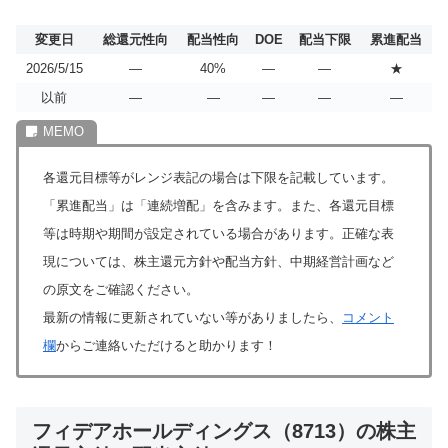
変更日
総還元性向
配当性向
DOE
配当下限
累進配当
2026/5/15
―
40%
―
―
★
以前
―
―
―
―
―
各還元目標等がレンジ表記の場合は下限を記載しています。
「累進配当」は「連続増配」を含みます。また、各還元目標
等は時期や期間が設定されている場合があります。正確な表
現については、株主還元方針や配当方針、中期経営計画など
の原文をご確認ください。
最新の情報に更新されていない等がありましたら、
コメント
欄
からご連絡いただけると助かります！
フィデアホールディングス（8713）の株主