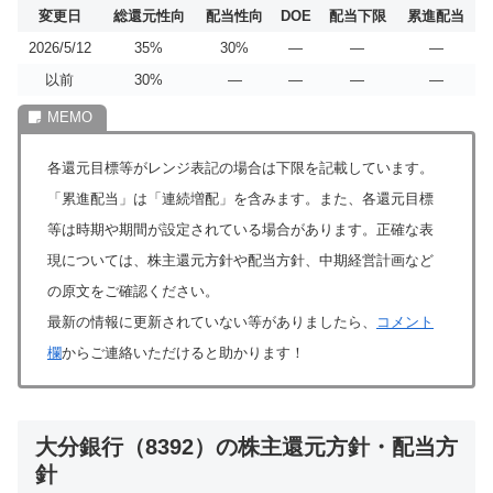
変更日
総還元性向
配当性向
DOE
配当下限
累進配当
2026/5/12
35%
30%
―
―
―
以前
30%
―
―
―
―
各還元目標等がレンジ表記の場合は下限を記載しています。
「累進配当」は「連続増配」を含みます。また、各還元目標
等は時期や期間が設定されている場合があります。正確な表
現については、株主還元方針や配当方針、中期経営計画など
の原文をご確認ください。
最新の情報に更新されていない等がありましたら、
コメント
欄
からご連絡いただけると助かります！
大分銀行（8392）の株主還元方針・配当方
針