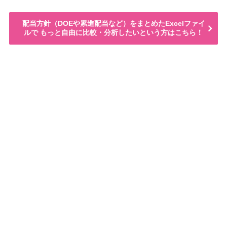
配当方針（DOEや累進配当など）をまとめたExcelファイ
ルで もっと自由に比較・分析したいという方はこちら！