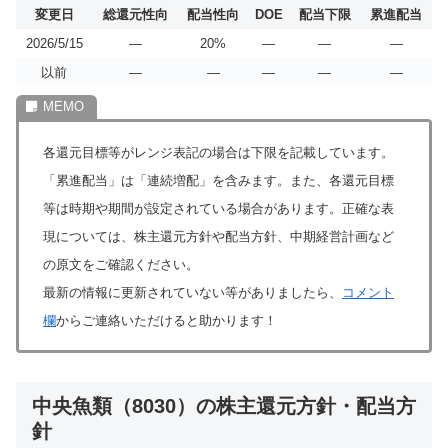
変更日
総還元性向
配当性向
DOE
配当下限
累進配当
2026/5/15
―
20%
―
―
―
以前
―
―
―
―
―
各還元目標等がレンジ表記の場合は下限を記載しています。
「累進配当」は「連続増配」を含みます。また、各還元目標
等は時期や期間が設定されている場合があります。正確な表
現については、株主還元方針や配当方針、中期経営計画など
の原文をご確認ください。
最新の情報に更新されていない等がありましたら、
コメント
欄
からご連絡いただけると助かります！
中央魚類（8030）の株主還元方針・配当方
針