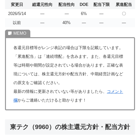
変更日
総還元性向
配当性向
DOE
配当下限
累進配当
2026/5/14
―
―
6%
―
〇
以前
―
40%
―
―
―
各還元目標等がレンジ表記の場合は下限を記載しています。
「累進配当」は「連続増配」を含みます。また、各還元目標
等は時期や期間が設定されている場合があります。正確な表
現については、株主還元方針や配当方針、中期経営計画など
の原文をご確認ください。
最新の情報に更新されていない等がありましたら、
コメント
欄
からご連絡いただけると助かります！
東テク（9960）の株主還元方針・配当方針