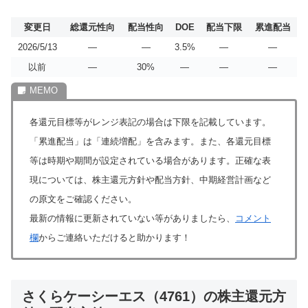
変更日
総還元性向
配当性向
DOE
配当下限
累進配当
2026/5/13
―
―
3.5%
―
―
以前
―
30%
―
―
―
各還元目標等がレンジ表記の場合は下限を記載しています。
「累進配当」は「連続増配」を含みます。また、各還元目標
等は時期や期間が設定されている場合があります。正確な表
現については、株主還元方針や配当方針、中期経営計画など
の原文をご確認ください。
最新の情報に更新されていない等がありましたら、
コメント
欄
からご連絡いただけると助かります！
さくらケーシーエス（4761）の株主還元方