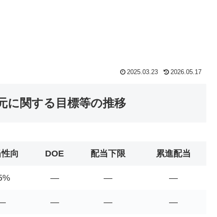
2025.03.23
2026.05.17
還元に関する目標等の推移
当性向
DOE
配当下限
累進配当
5%
―
―
―
―
―
―
―