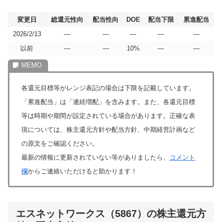
変更日
総還元性向
配当性向
DOE
配当下限
累進配当
2026/2/13
―
―
―
―
―
以前
―
―
10%
―
―
各還元目標等がレンジ表記の場合は下限を記載しています。
「累進配当」は「連続増配」を含みます。また、各還元目標
等は時期や期間が設定されている場合があります。正確な表
現については、株主還元方針や配当方針、中期経営計画など
の原文をご確認ください。
最新の情報に更新されていない等がありましたら、
コメント
欄
からご連絡いただけると助かります！
エスネットワークス（5867）の株主還元方