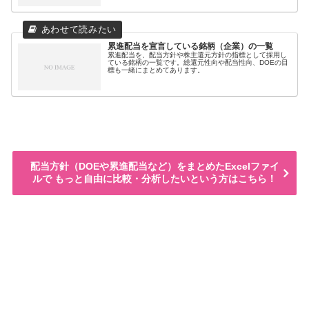
累進配当を宣言している銘柄（企業）の一覧
累進配当を、配当方針や株主還元方針の指標として採用し
ている銘柄の一覧です。総還元性向や配当性向、DOEの目
標も一緒にまとめてあります。
配当方針（DOEや累進配当など）をまとめたExcelファイ
ルで もっと自由に比較・分析したいという方はこちら！