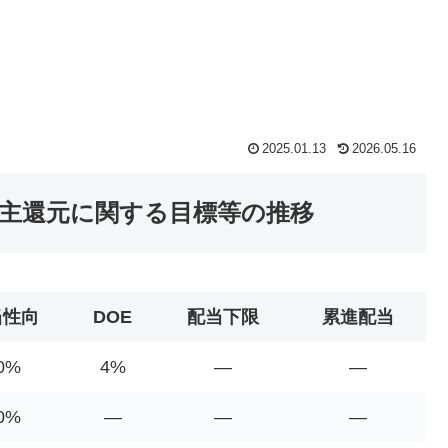
2025.01.13
2026.05.16
株主還元に関する目標等の推移
当性向
DOE
配当下限
累進配当
0%
4%
―
―
0%
―
―
―