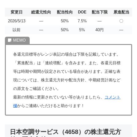
変更日
総還元性向
配当性向
DOE
配当下限
累進配当
2026/5/13
―
50%
7.5%
―
〇
以前
―
50%
5%
40円
―
各還元目標等がレンジ表記の場合は下限を記載しています。
「累進配当」は「連続増配」を含みます。また、各還元目標
等は時期や期間が設定されている場合があります。正確な表
現については、株主還元方針や配当方針、中期経営計画など
の原文をご確認ください。
最新の情報に更新されていない等がありましたら、
コメント
欄
からご連絡いただけると助かります！
日本空調サービス（4658）の株主還元方