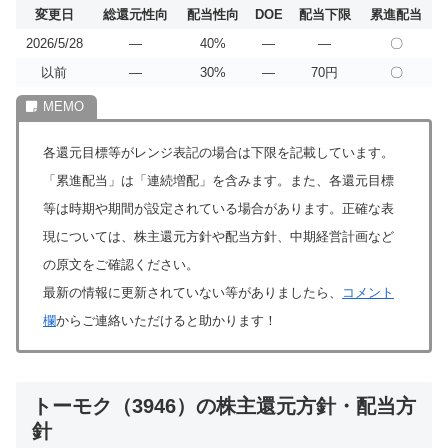
変更日
総還元性向
配当性向
DOE
配当下限
累進配当
2026/5/28
―
40%
―
―
〇
以前
―
30%
―
70円
〇
各還元目標等がレンジ表記の場合は下限を記載しています。
「累進配当」は「連続増配」を含みます。また、各還元目標
等は時期や期間が設定されている場合があります。正確な表
現については、株主還元方針や配当方針、中期経営計画など
の原文をご確認ください。
最新の情報に更新されていない等がありましたら、
コメント
欄
からご連絡いただけると助かります！
トーモク（3946）の株主還元方針・配当方
針