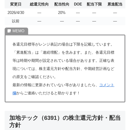
変更日
総還元性向
配当性向
DOE
配当下限
累進配当
2026/4/30
―
20%
―
―
―
以前
―
―
―
―
―
各還元目標等がレンジ表記の場合は下限を記載しています。
「累進配当」は「連続増配」を含みます。また、各還元目標
等は時期や期間が設定されている場合があります。正確な表
現については、株主還元方針や配当方針、中期経営計画など
の原文をご確認ください。
最新の情報に更新されていない等がありましたら、
コメント
欄
からご連絡いただけると助かります！
加地テック（6391）の株主還元方針・配当
方針