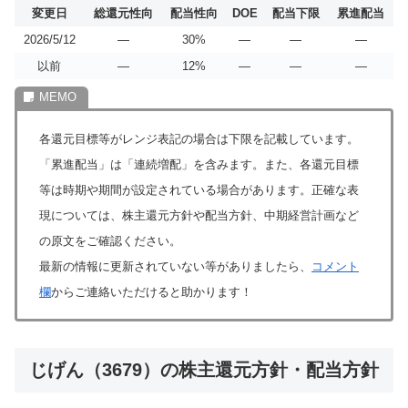
変更日
総還元性向
配当性向
DOE
配当下限
累進配当
2026/5/12
―
30%
―
―
―
以前
―
12%
―
―
―
各還元目標等がレンジ表記の場合は下限を記載しています。
「累進配当」は「連続増配」を含みます。また、各還元目標
等は時期や期間が設定されている場合があります。正確な表
現については、株主還元方針や配当方針、中期経営計画など
の原文をご確認ください。
最新の情報に更新されていない等がありましたら、
コメント
欄
からご連絡いただけると助かります！
じげん（3679）の株主還元方針・配当方針