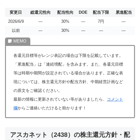
変更日
総還元性向
配当性向
DOE
配当下限
累進配当
2026/6/9
―
30%
―
7円
―
以前
―
30%
―
―
―
各還元目標等がレンジ表記の場合は下限を記載しています。
「累進配当」は「連続増配」を含みます。また、各還元目標
等は時期や期間が設定されている場合があります。正確な表
現については、株主還元方針や配当方針、中期経営計画など
の原文をご確認ください。
最新の情報に更新されていない等がありましたら、
コメント
欄
からご連絡いただけると助かります！
アスカネット（2438）の株主還元方針・配