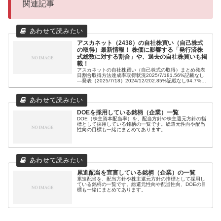
関連記事
アスカネット（2438）の自社株買い（自己株式
の取得）最新情報！ 株価に影響する「発行済株
式総数に対する割合」や、過去の自社株買いも掲
載！
アスカネットの自社株買い（自己株式の取得）まとめ発表
日割合取得方法達成率取得状況2025/7/181.56%記載なし
―発表（2025/7/18）2024/12/202.85%記載なし94.7%終
了（2025/5/7）アスカネットの詳細な自社...
DOEを採用している銘柄（企業）一覧
DOE（株主資本配当率）を、配当方針や株主還元方針の指
標として採用している銘柄の一覧です。総還元性向や配当
性向の目標も一緒にまとめてあります。
累進配当を宣言している銘柄（企業）の一覧
累進配当を、配当方針や株主還元方針の指標として採用し
ている銘柄の一覧です。総還元性向や配当性向、DOEの目
標も一緒にまとめてあります。