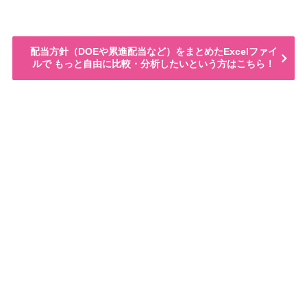
配当方針（DOEや累進配当など）をまとめたExcelファイ
ルで もっと自由に比較・分析したいという方はこちら！