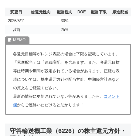
変更日
総還元性向
配当性向
DOE
配当下限
累進配当
2026/5/11
―
30%
―
―
―
以前
―
25%
―
―
―
各還元目標等がレンジ表記の場合は下限を記載しています。
「累進配当」は「連続増配」を含みます。また、各還元目標
等は時期や期間が設定されている場合があります。正確な表
現については、株主還元方針や配当方針、中期経営計画など
の原文をご確認ください。
最新の情報に更新されていない等がありましたら、
コメント
欄
からご連絡いただけると助かります！
守谷輸送機工業（6226）の株主還元方針・