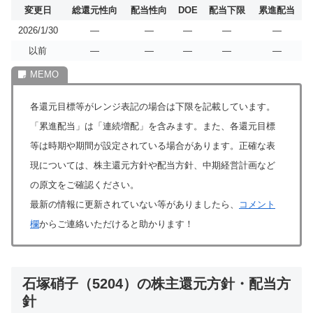
変更日
総還元性向
配当性向
DOE
配当下限
累進配当
2026/1/30
―
―
―
―
―
以前
―
―
―
―
―
各還元目標等がレンジ表記の場合は下限を記載しています。
「累進配当」は「連続増配」を含みます。また、各還元目標
等は時期や期間が設定されている場合があります。正確な表
現については、株主還元方針や配当方針、中期経営計画など
の原文をご確認ください。
最新の情報に更新されていない等がありましたら、
コメント
欄
からご連絡いただけると助かります！
石塚硝子（5204）の株主還元方針・配当方
針