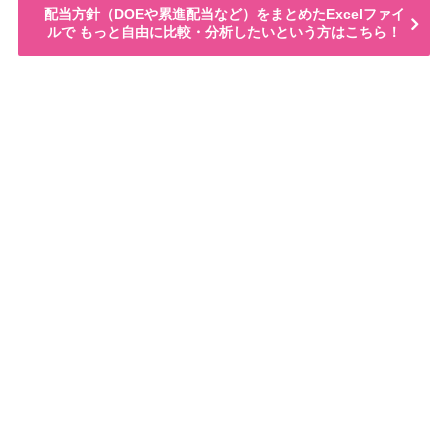
配当方針（DOEや累進配当など）をまとめたExcelファイ
ルで もっと自由に比較・分析したいという方はこちら！