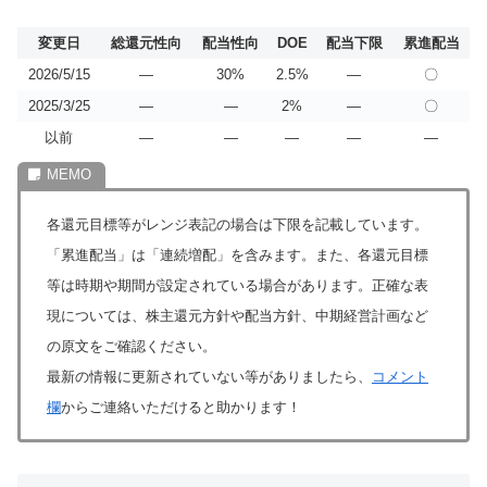
変更日
総還元性向
配当性向
DOE
配当下限
累進配当
2026/5/15
―
30%
2.5%
―
〇
2025/3/25
―
―
2%
―
〇
以前
―
―
―
―
―
各還元目標等がレンジ表記の場合は下限を記載しています。
「累進配当」は「連続増配」を含みます。また、各還元目標
等は時期や期間が設定されている場合があります。正確な表
現については、株主還元方針や配当方針、中期経営計画など
の原文をご確認ください。
最新の情報に更新されていない等がありましたら、
コメント
欄
からご連絡いただけると助かります！