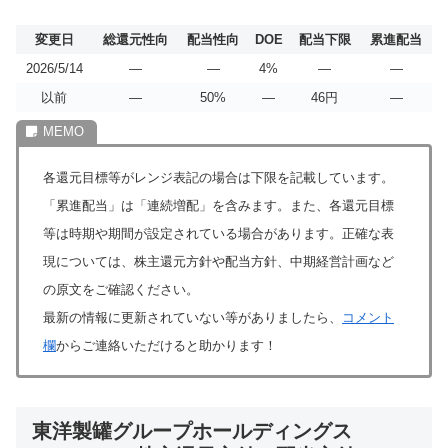
変更日
総還元性向
配当性向
DOE
配当下限
累進配当
2026/5/14
―
―
4%
―
―
以前
―
50%
―
46円
―
各還元目標等がレンジ表記の場合は下限を記載しています。
「累進配当」は「連続増配」を含みます。また、各還元目標
等は時期や期間が設定されている場合があります。正確な表
現については、株主還元方針や配当方針、中期経営計画など
の原文をご確認ください。
最新の情報に更新されていない等がありましたら、
コメント
欄
からご連絡いただけると助かります！
東洋製罐グループホールディングス