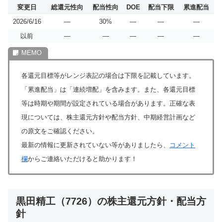
変更日
総還元性向
配当性向
DOE
配当下限
累進配当
2026/6/16
―
30%
―
―
―
以前
―
―
―
―
―
各還元目標等がレンジ表記の場合は下限を記載しています。
「累進配当」は「連続増配」を含みます。また、各還元目標
等は時期や期間が設定されている場合があります。正確な表
現については、株主還元方針や配当方針、中期経営計画など
の原文をご確認ください。
最新の情報に更新されていない等がありましたら、
コメント
欄
からご連絡いただけると助かります！
黒田精工（7726）の株主還元方針・配当方
針