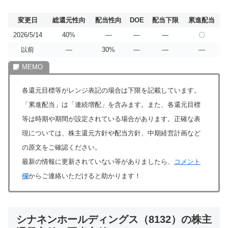
変更日
総還元性向
配当性向
DOE
配当下限
累進配当
2026/5/14
40%
―
―
―
〇
以前
―
30%
―
―
―
各還元目標等がレンジ表記の場合は下限を記載しています。
「累進配当」は「連続増配」を含みます。また、各還元目標
等は時期や期間が設定されている場合があります。正確な表
現については、株主還元方針や配当方針、中期経営計画など
の原文をご確認ください。
最新の情報に更新されていない等がありましたら、
コメント
欄
からご連絡いただけると助かります！
シナネンホールディングス（8132）の株主