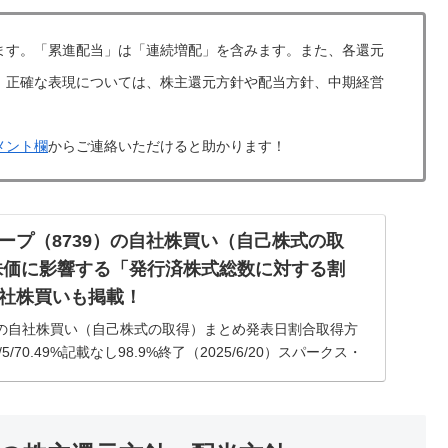
ます。「累進配当」は「連続増配」を含みます。また、各還元
。正確な表現については、株主還元方針や配当方針、中期経営
メント欄
からご連絡いただけると助かります！
ープ（8739）の自社株買い（自己株式の取
株価に影響する「発行済株式総数に対する割
社株買いも掲載！
の自社株買い（自己株式の取得）まとめ発表日割合取得方
/70.49%記載なし98.9%終了（2025/6/20）スパークス・
買い（自己株式の取得）情報2025年5月7日発表...