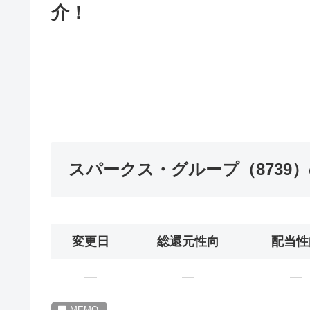
介！
スパークス・グループ（8739
変更日
総還元性向
配当性
―
―
―