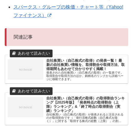
スパークス・グループの株価・チャート等（Yahoo!
ファイナンス）
関連記事
自社株買い（自己株式の取得）の発表一覧！ 最
新の自社株買い情報を、取得割合や取得方法、取
得期間もあわせて分かりやすく掲載！
発表された自社株買い（自己株式の取得）の一覧表です。
取得割合や取得方法のほか、銘柄名のリンクから詳細ペー
ジに移動できます。
自社株買い（自己株式の取得）の取得割合ランキ
ング【2025年版】「発表時点の取得割合（上
限）ランキング」&「終了時点の取得割合（実
績）ランキング」
自社株買い（自己株式の取得）が発表されると注目される
のが取得割合です（「発行済株式総数（自己株式を除
く）」に対する「取得する株式の総数（上限） 」の割
合）。なぜなら、一般的に取得割合が高いほど、株価への
影響が大きいとされているからです。そこ...