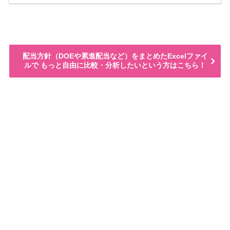
配当方針（DOEや累進配当など）をまとめたExcelファイ
ルで もっと自由に比較・分析したいという方はこちら！