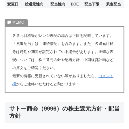
変更日
総還元性向
配当性向
DOE
配当下限
累進配当
―
―
―
―
―
―
各還元目標等がレンジ表記の場合は下限を記載しています。
「累進配当」は「連続増配」を含みます。また、各還元目標
等は時期や期間が設定されている場合があります。正確な表
現については、株主還元方針や配当方針、中期経営計画など
の原文をご確認ください。
最新の情報に更新されていない等がありましたら、
コメント
欄
からご連絡いただけると助かります！
サトー商会（9996）の株主還元方針・配当
方針