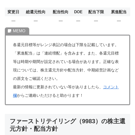
変更日
総還元性向
配当性向
DOE
配当下限
累進配当
―
―
―
―
―
―
各還元目標等がレンジ表記の場合は下限を記載しています。
「累進配当」は「連続増配」を含みます。また、各還元目標
等は時期や期間が設定されている場合があります。正確な表
現については、株主還元方針や配当方針、中期経営計画など
の原文をご確認ください。
最新の情報に更新されていない等がありましたら、
コメント
欄
からご連絡いただけると助かります！
ファーストリテイリング（9983）の株主還
元方針・配当方針