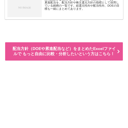
累進配当を、配当方針や株主還元方針の指標として採用し
ている銘柄の一覧です。総還元性向や配当性向、DOEの目
標も一緒にまとめてあります。
配当方針（DOEや累進配当など）をまとめたExcelファイ
ルで もっと自由に比較・分析したいという方はこちら！