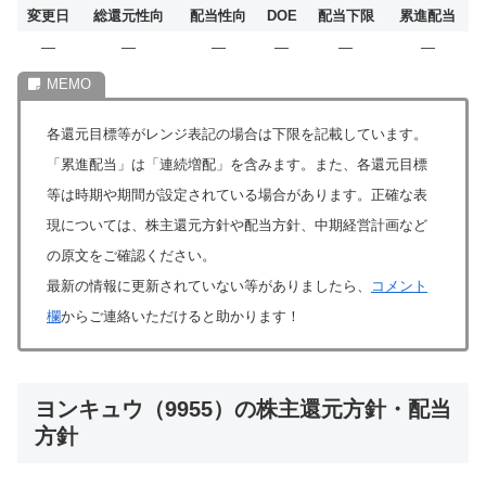
変更日
総還元性向
配当性向
DOE
配当下限
累進配当
―
―
―
―
―
―
各還元目標等がレンジ表記の場合は下限を記載しています。
「累進配当」は「連続増配」を含みます。また、各還元目標
等は時期や期間が設定されている場合があります。正確な表
現については、株主還元方針や配当方針、中期経営計画など
の原文をご確認ください。
最新の情報に更新されていない等がありましたら、
コメント
欄
からご連絡いただけると助かります！
ヨンキュウ（9955）の株主還元方針・配当
方針