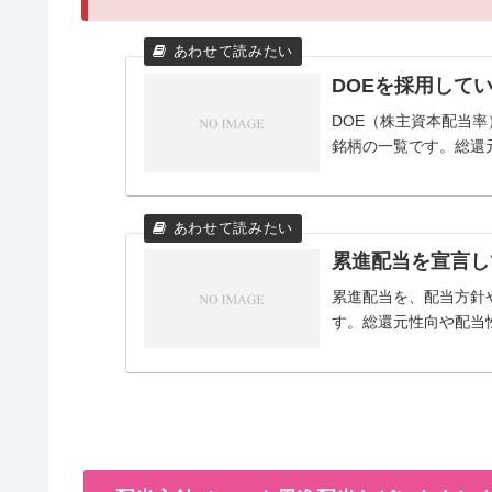
DOEを採用して
DOE（株主資本配当
銘柄の一覧です。総還
累進配当を宣言し
累進配当を、配当方針
す。総還元性向や配当