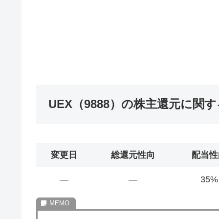
UEX（9888）の株主還元に関
変更日
総還元性向
配当性
―
―
35%