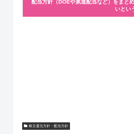
配当方針（DOEや累進配当など）をまとめ
いとい
株主還元方針・配当方針