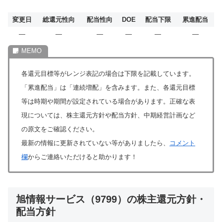
変更日
総還元性向
配当性向
DOE
配当下限
累進配当
―
―
―
―
―
―
各還元目標等がレンジ表記の場合は下限を記載しています。
「累進配当」は「連続増配」を含みます。また、各還元目標
等は時期や期間が設定されている場合があります。正確な表
現については、株主還元方針や配当方針、中期経営計画など
の原文をご確認ください。
最新の情報に更新されていない等がありましたら、
コメント
欄
からご連絡いただけると助かります！
旭情報サービス（9799）の株主還元方針・
配当方針