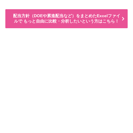
配当方針（DOEや累進配当など）をまとめたExcelファイ
ルで もっと自由に比較・分析したいという方はこちら！