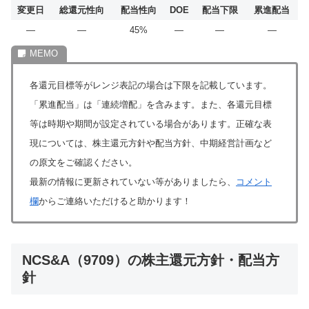
変更日
総還元性向
配当性向
DOE
配当下限
累進配当
―
―
45%
―
―
―
各還元目標等がレンジ表記の場合は下限を記載しています。
「累進配当」は「連続増配」を含みます。また、各還元目標
等は時期や期間が設定されている場合があります。正確な表
現については、株主還元方針や配当方針、中期経営計画など
の原文をご確認ください。
最新の情報に更新されていない等がありましたら、
コメント
欄
からご連絡いただけると助かります！
NCS&A（9709）の株主還元方針・配当方
針