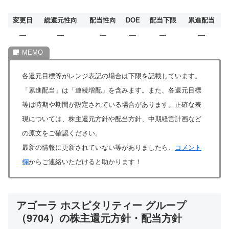
変更日
総還元性向
配当性向
DOE
配当下限
累進配当
―
―
―
―
―
―
各還元目標等がレンジ表記の場合は下限を記載しています。
「累進配当」は「連続増配」を含みます。また、各還元目標
等は時期や期間が設定されている場合があります。正確な表
現については、株主還元方針や配当方針、中期経営計画など
の原文をご確認ください。
最新の情報に更新されていない等がありましたら、
コメント
欄
からご連絡いただけると助かります！
アゴーラ ホスピタリティー グループ
（9704）の株主還元方針・配当方針