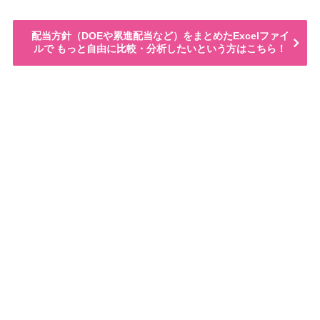
配当方針（DOEや累進配当など）をまとめたExcelファイ
ルで もっと自由に比較・分析したいという方はこちら！