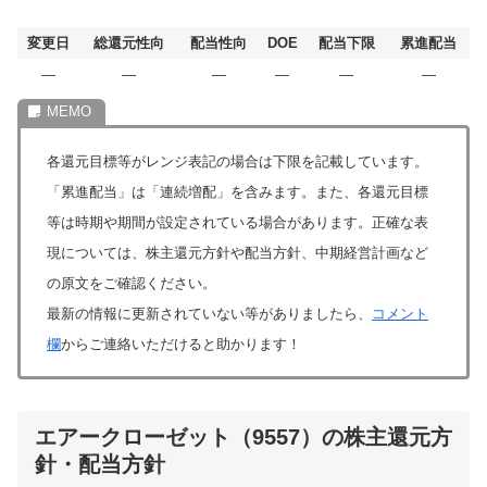
変更日
総還元性向
配当性向
DOE
配当下限
累進配当
―
―
―
―
―
―
各還元目標等がレンジ表記の場合は下限を記載しています。
「累進配当」は「連続増配」を含みます。また、各還元目標
等は時期や期間が設定されている場合があります。正確な表
現については、株主還元方針や配当方針、中期経営計画など
の原文をご確認ください。
最新の情報に更新されていない等がありましたら、
コメント
欄
からご連絡いただけると助かります！
エアークローゼット（9557）の株主還元方
針・配当方針