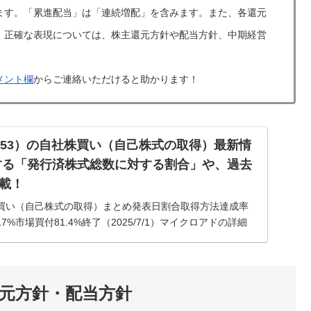
ます。「累進配当」は「連続増配」を含みます。また、各還元
。正確な表現については、株主還元方針や配当方針、中期経営
メント欄
からご連絡いただけると助かります！
553）の自社株買い（自己株式の取得）最新情
する「発行済株式総数に対する割合」や、過去
載！
買い（自己株式の取得）まとめ発表日割合取得方法達成率
2.17%市場買付81.4%終了（2025/7/1）マイクロアドの詳細
取得）情報2024年12月20日発表の自社株買...
還元方針・配当方針