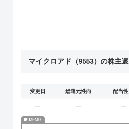
マイクロアド（9553）の株主
変更日
総還元性向
配当性
―
―
―