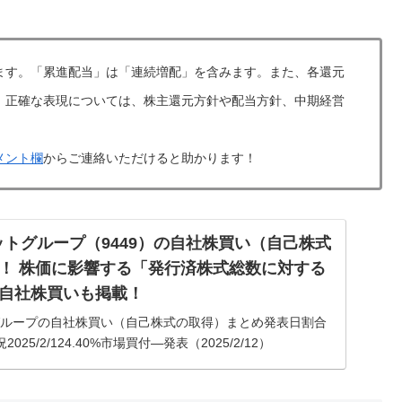
ます。「累進配当」は「連続増配」を含みます。また、各還元
。正確な表現については、株主還元方針や配当方針、中期経営
メント欄
からご連絡いただけると助かります！
ットグループ（9449）の自社株買い（自己株式
！ 株価に影響する「発行済株式総数に対する
自社株買いも掲載！
グループの自社株買い（自己株式の取得）まとめ発表日割合
5/2/124.40%市場買付―発表（2025/2/12）
付52.9%終了（2025/2/12）GMOイン...