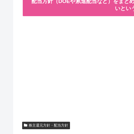
配当方針（DOEや累進配当など）をまとめ
いとい
株主還元方針・配当方針