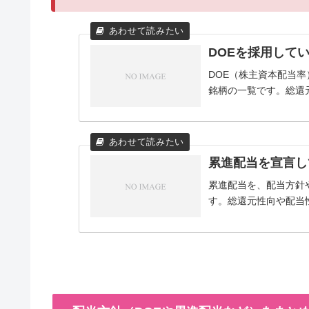
DOEを採用して
DOE（株主資本配当
銘柄の一覧です。総還
累進配当を宣言し
累進配当を、配当方針
す。総還元性向や配当