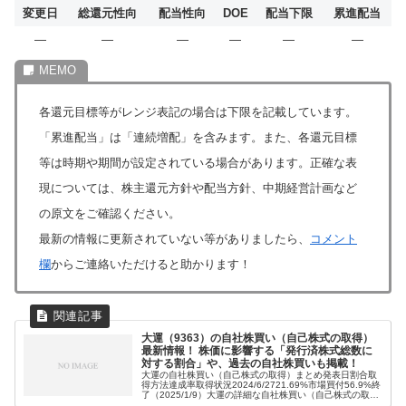
変更日
総還元性向
配当性向
DOE
配当下限
累進配当
―
―
―
―
―
―
各還元目標等がレンジ表記の場合は下限を記載しています。
「累進配当」は「連続増配」を含みます。また、各還元目標
等は時期や期間が設定されている場合があります。正確な表
現については、株主還元方針や配当方針、中期経営計画など
の原文をご確認ください。
最新の情報に更新されていない等がありましたら、
コメント
欄
からご連絡いただけると助かります！
大運（9363）の自社株買い（自己株式の取得）
最新情報！ 株価に影響する「発行済株式総数に
対する割合」や、過去の自社株買いも掲載！
大運の自社株買い（自己株式の取得）まとめ発表日割合取
得方法達成率取得状況2024/6/2721.69%市場買付56.9%終
了（2025/1/9）大運の詳細な自社株買い（自己株式の取
得）情報2024年6月27日発表の自社株買い（自己株式の取