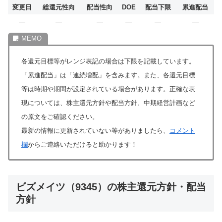
変更日
総還元性向
配当性向
DOE
配当下限
累進配当
―
―
―
―
―
―
各還元目標等がレンジ表記の場合は下限を記載しています。
「累進配当」は「連続増配」を含みます。また、各還元目標
等は時期や期間が設定されている場合があります。正確な表
現については、株主還元方針や配当方針、中期経営計画など
の原文をご確認ください。
最新の情報に更新されていない等がありましたら、
コメント
欄
からご連絡いただけると助かります！
ビズメイツ（9345）の株主還元方針・配当
方針