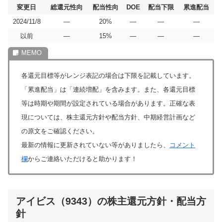
変更日
総還元性向
配当性向
DOE
配当下限
累進配当
2024/11/8
―
20%
―
―
―
以前
―
15%
―
―
―
各還元目標等がレンジ表記の場合は下限を記載しています。
「累進配当」は「連続増配」を含みます。また、各還元目標
等は時期や期間が設定されている場合があります。正確な表
現については、株主還元方針や配当方針、中期経営計画など
の原文をご確認ください。
最新の情報に更新されていない等がありましたら、
コメント
欄
からご連絡いただけると助かります！
アイビス（9343）の株主還元方針・配当方
針